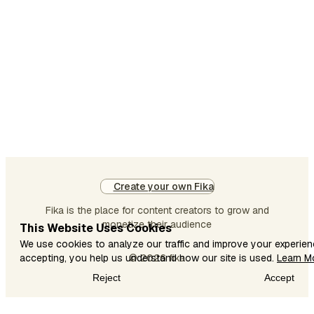
Create your own Fika
Fika is the place for content creators to grow and
monetize their audience
This Website Uses Cookies
We use cookies to analyze our traffic and improve your experien
accepting, you help us understand how our site is used.
© 2026 fika
Learn M
Reject
Accept