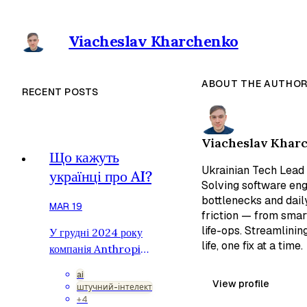
Viacheslav Kharchenko
ABOUT THE AUTHO
RECENT POSTS
Viacheslav Khar
Що кажуть
Ukrainian Tech Lead 
українці про AI?
Solving software eng
bottlenecks and dail
MAR 19
friction — from smar
life-ops. Streamlini
У грудні 2024 року
life, one fix at a time.
компанія Anthropic
провела найбільше в
ai
історії дослідження
View profile
штучний-інтелект
про штучний
+4