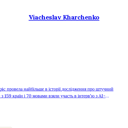
Viacheslav Kharchenko
йбільше в історії дослідження про штучний
з 159 країн і 70 мовами взяли участь в інтерв'ю з AI-
 Claude, налаштованою на ведення живої розмови. Учасників
ують AI, на що сподіваються і чого бояться. Результати