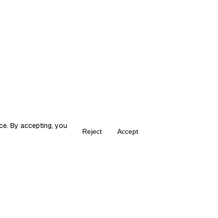
ce. By accepting, you
Reject
Accept
Create your own Fika
ka is the place for content creators to grow and monetize their audie