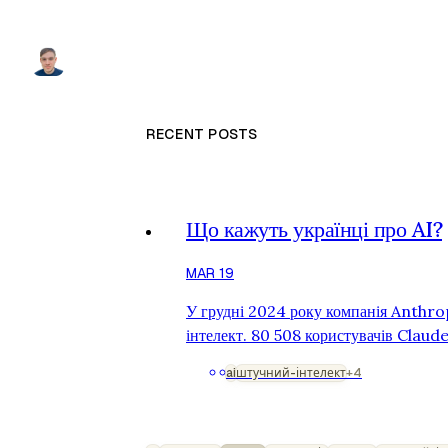
RECENT POSTS
Що кажуть українці про AI?
MAR 19
У грудні 2024 року компанія Anthropic провела на
інтелект. 80 508 користувачів Claude 
інтерв'юером — спеціальною версією
ai
штучний-інтелект
+4
запитували про те, як вони використов
опубліковано у березні 2026 року у …