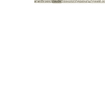
ai
1
anthropic
1
claude
1
технології
1
україна
1
штучний-ін